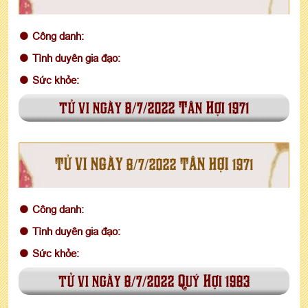
Công danh:
Tình duyên gia đạo:
Sức khỏe:
tử vi ngày 8/7/2022 Tân Hợi 1971
TỬ VI NGÀY 8/7/2022 TÂN HỢI 1971
Công danh:
Tình duyên gia đạo:
Sức khỏe:
tử vi ngày 8/7/2022 Quý Hợi 1983