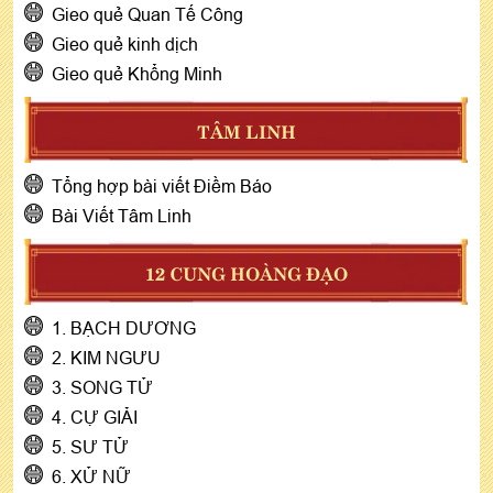
Gieo quẻ Quan Tế Công
Gieo quẻ kinh dịch
Gieo quẻ Khổng Minh
TÂM LINH
Tổng hợp bài viết Điềm Báo
Bài Viết Tâm Linh
12 CUNG HOÀNG ĐẠO
1. BẠCH DƯƠNG
2. KIM NGƯU
3. SONG TỬ
4. CỰ GIẢI
5. SƯ TỬ
6. XỬ NỮ