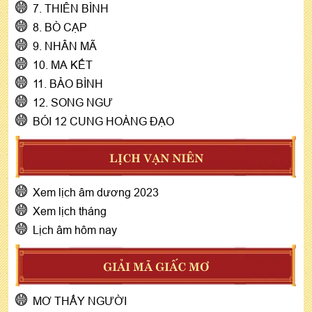
7. THIÊN BÌNH
8. BÒ CẠP
9. NHÂN MÃ
10. MA KẾT
11. BẢO BÌNH
12. SONG NGƯ
BÓI 12 CUNG HOÀNG ĐẠO
LỊCH VẠN NIÊN
Xem lịch âm dương 2023
Xem lịch tháng
Lịch âm hôm nay
GIẢI MÃ GIẤC MƠ
MƠ THẤY NGƯỜI