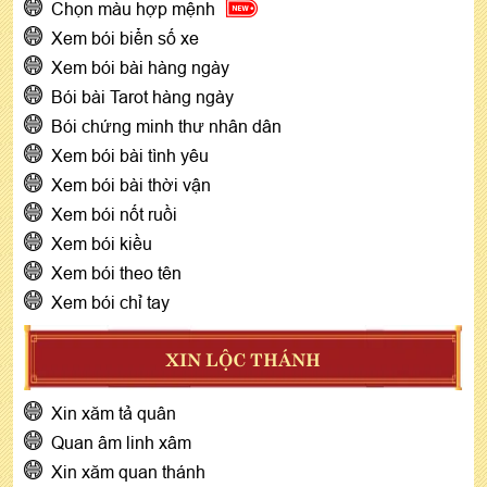
Chọn màu hợp mệnh
Xem bói biển số xe
Xem bói bài hàng ngày
Bói bài Tarot hàng ngày
Bói chứng minh thư nhân dân
Xem bói bài tình yêu
Xem bói bài thời vận
Xem bói nốt ruồi
Xem bói kiều
Xem bói theo tên
Xem bói chỉ tay
XIN LỘC THÁNH
Xin xăm tả quân
Quan âm linh xâm
Xin xăm quan thánh