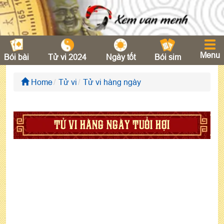
Menu
Bói bài
Tử vi 2024
Ngày tốt
Bói sim
Home
Tử vi
Tử vi hàng ngày
TỬ VI HÀNG NGÀY TUỔI HỢI