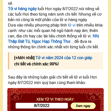
sẻ.
Tử vi hàng ngày
tuổi Hợi ngày 8/7/2022 nói riêng về
các tuổi Hợi theo từng năm sinh chi tiết. Nhưng về cơ
bản nó cũng là một phần của tử vi hàng ngày.
Dựa vào nhiều phương pháp tính
tử vi
trên nhiều khía
cạnh: như các mối quan hệ ngũ hành nạp âm, thiên
can, địa chi hay các tài liệu chính thống về tử vi:
Nhị
Thập Bát Tú
,
Ngọc Hạp Thông Thư
... để đưa ra
những thông tin chính xác nhất với từng tuổi chi tiết.
[⭐️Mới nhất]
Tử vi năm 2024 của 12 con giáp
chi tiết và chính xác 99%!
Sau đây là những luận giải chi tiết về tử vi tuổi Hợi
ngày 8/7/2022 mời quý bạn cùng tham khảo:
XEM TỬ VI THEO NGÀY: