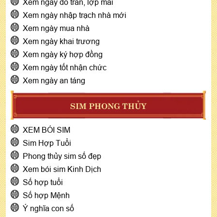
Xem ngày đổ trần, lợp mái
Xem ngày nhập trạch nhà mới
Xem ngày mua nhà
Xem ngày khai trương
Xem ngày ký hợp đồng
Xem ngày tốt nhận chức
Xem ngày an táng
SIM PHONG THỦY
XEM BÓI SIM
Sim Hợp Tuổi
Phong thủy sim số đẹp
Xem bói sim Kinh Dịch
Số hợp tuổi
Số hợp Mệnh
Ý nghĩa con số