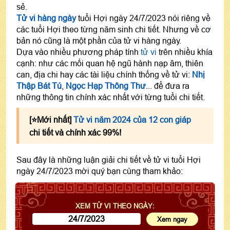
sẻ.
Tử vi hàng ngày
tuổi Hợi ngày 24/7/2023 nói riêng về
các tuổi Hợi theo từng năm sinh chi tiết. Nhưng về cơ
bản nó cũng là một phần của tử vi hàng ngày.
Dựa vào nhiều phương pháp tính
tử vi
trên nhiều khía
cạnh: như các mối quan hệ ngũ hành nạp âm, thiên
can, địa chi hay các tài liệu chính thống về tử vi:
Nhị
Thập Bát Tú
,
Ngọc Hạp Thông Thư
... để đưa ra
những thông tin chính xác nhất với từng tuổi chi tiết.
[⭐️Mới nhất]
Tử vi năm 2024 của 12 con giáp
chi tiết và chính xác 99%!
Sau đây là những luận giải chi tiết về tử vi tuổi Hợi
ngày 24/7/2023 mời quý bạn cùng tham khảo:
XEM TỬ VI THEO NGÀY: