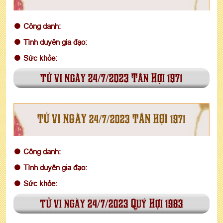
Công danh:
Tình duyên gia đạo:
Sức khỏe:
tử vi ngày 24/7/2023 Tân Hợi 1971
TỬ VI NGÀY 24/7/2023 TÂN HỢI 1971
Công danh:
Tình duyên gia đạo:
Sức khỏe:
tử vi ngày 24/7/2023 Quý Hợi 1983