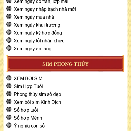
Xem ngày đổ trần, lợp mái
Xem ngày nhập trạch nhà mới
Xem ngày mua nhà
Xem ngày khai trương
Xem ngày ký hợp đồng
Xem ngày tốt nhận chức
Xem ngày an táng
SIM PHONG THỦY
XEM BÓI SIM
Sim Hợp Tuổi
Phong thủy sim số đẹp
Xem bói sim Kinh Dịch
Số hợp tuổi
Số hợp Mệnh
Ý nghĩa con số