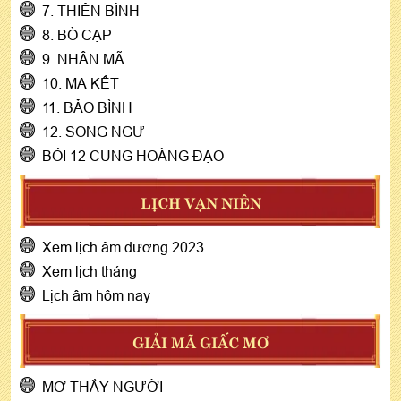
7. THIÊN BÌNH
8. BÒ CẠP
9. NHÂN MÃ
10. MA KẾT
11. BẢO BÌNH
12. SONG NGƯ
BÓI 12 CUNG HOÀNG ĐẠO
LỊCH VẠN NIÊN
Xem lịch âm dương 2023
Xem lịch tháng
Lịch âm hôm nay
GIẢI MÃ GIẤC MƠ
MƠ THẤY NGƯỜI