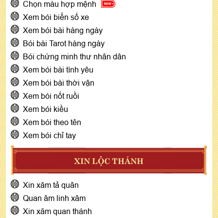
Chọn màu hợp mệnh
Xem bói biển số xe
Xem bói bài hàng ngày
Bói bài Tarot hàng ngày
Bói chứng minh thư nhân dân
Xem bói bài tình yêu
Xem bói bài thời vận
Xem bói nốt ruồi
Xem bói kiều
Xem bói theo tên
Xem bói chỉ tay
XIN LỘC THÁNH
Xin xăm tả quân
Quan âm linh xâm
Xin xăm quan thánh