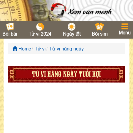
Menu
Bói bài
Tử vi 2024
Ngày tốt
Bói sim
Home
Tử vi
Tử vi hàng ngày
TỬ VI HÀNG NGÀY TUỔI HỢI