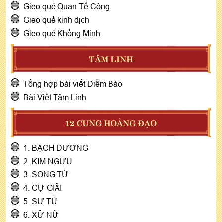
Gieo quẻ Quan Tế Công
Gieo quẻ kinh dịch
Gieo quẻ Khổng Minh
TÂM LINH
Tổng hợp bài viết Điềm Báo
Bài Viết Tâm Linh
12 CUNG HOÀNG ĐẠO
1. BẠCH DƯƠNG
2. KIM NGƯU
3. SONG TỬ
4. CỰ GIẢI
5. SƯ TỬ
6. XỬ NỮ