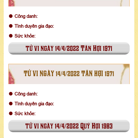
Công danh:
Tình duyên gia đạo:
Sức khỏe:
tử vi ngày 14/4/2022 Tân Hợi 1971
TỬ VI NGÀY 14/4/2022 TÂN HỢI 1971
Công danh:
Tình duyên gia đạo:
Sức khỏe:
tử vi ngày 14/4/2022 Quý Hợi 1983