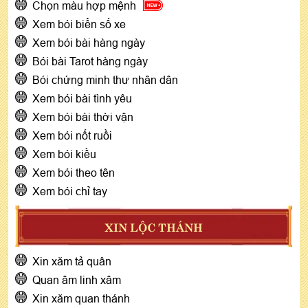
Chọn màu hợp mệnh
Xem bói biển số xe
Xem bói bài hàng ngày
Bói bài Tarot hàng ngày
Bói chứng minh thư nhân dân
Xem bói bài tình yêu
Xem bói bài thời vận
Xem bói nốt ruồi
Xem bói kiều
Xem bói theo tên
Xem bói chỉ tay
XIN LỘC THÁNH
Xin xăm tả quân
Quan âm linh xâm
Xin xăm quan thánh