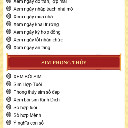
Xem ngày đổ trần, lợp mái
Xem ngày nhập trạch nhà mới
Xem ngày mua nhà
Xem ngày khai trương
Xem ngày ký hợp đồng
Xem ngày tốt nhận chức
Xem ngày an táng
SIM PHONG THỦY
XEM BÓI SIM
Sim Hợp Tuổi
Phong thủy sim số đẹp
Xem bói sim Kinh Dịch
Số hợp tuổi
Số hợp Mệnh
Ý nghĩa con số