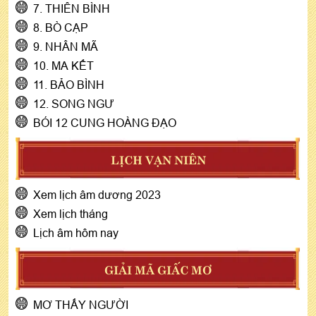
7. THIÊN BÌNH
8. BÒ CẠP
9. NHÂN MÃ
10. MA KẾT
11. BẢO BÌNH
12. SONG NGƯ
BÓI 12 CUNG HOÀNG ĐẠO
LỊCH VẠN NIÊN
Xem lịch âm dương 2023
Xem lịch tháng
Lịch âm hôm nay
GIẢI MÃ GIẤC MƠ
MƠ THẤY NGƯỜI