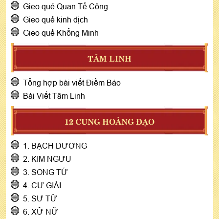
Gieo quẻ Quan Tế Công
Gieo quẻ kinh dịch
Gieo quẻ Khổng Minh
TÂM LINH
Tổng hợp bài viết Điềm Báo
Bài Viết Tâm Linh
12 CUNG HOÀNG ĐẠO
1. BẠCH DƯƠNG
2. KIM NGƯU
3. SONG TỬ
4. CỰ GIẢI
5. SƯ TỬ
6. XỬ NỮ