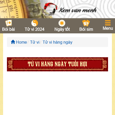
Menu
Bói bài
Tử vi 2024
Ngày tốt
Bói sim
Home
Tử vi
Tử vi hàng ngày
TỬ VI HÀNG NGÀY TUỔI HỢI