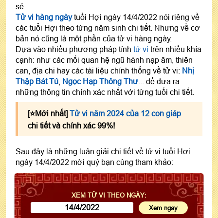
sẻ.
Tử vi hàng ngày
tuổi Hợi ngày 14/4/2022 nói riêng về
các tuổi Hợi theo từng năm sinh chi tiết. Nhưng về cơ
bản nó cũng là một phần của tử vi hàng ngày.
Dựa vào nhiều phương pháp tính
tử vi
trên nhiều khía
cạnh: như các mối quan hệ ngũ hành nạp âm, thiên
can, địa chi hay các tài liệu chính thống về tử vi:
Nhị
Thập Bát Tú
,
Ngọc Hạp Thông Thư
... để đưa ra
những thông tin chính xác nhất với từng tuổi chi tiết.
[⭐️Mới nhất]
Tử vi năm 2024 của 12 con giáp
chi tiết và chính xác 99%!
Sau đây là những luận giải chi tiết về tử vi tuổi Hợi
ngày 14/4/2022 mời quý bạn cùng tham khảo:
XEM TỬ VI THEO NGÀY: