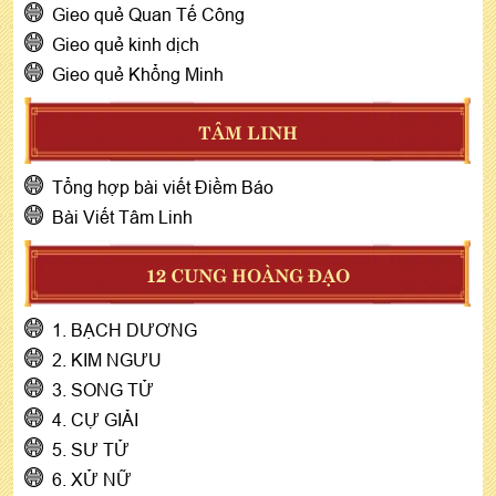
Gieo quẻ Quan Tế Công
Gieo quẻ kinh dịch
Gieo quẻ Khổng Minh
TÂM LINH
Tổng hợp bài viết Điềm Báo
Bài Viết Tâm Linh
12 CUNG HOÀNG ĐẠO
1. BẠCH DƯƠNG
2. KIM NGƯU
3. SONG TỬ
4. CỰ GIẢI
5. SƯ TỬ
6. XỬ NỮ