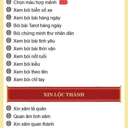
Chọn màu hợp mệnh
Xem bói biển số xe
Xem bói bài hàng ngày
Bói bài Tarot hàng ngày
Bói chứng minh thư nhân dân
Xem bói bài tình yêu
Xem bói bài thời vận
Xem bói nốt ruồi
Xem bói kiều
Xem bói theo tên
Xem bói chỉ tay
XIN LỘC THÁNH
Xin xăm tả quân
Quan âm linh xâm
Xin xăm quan thánh