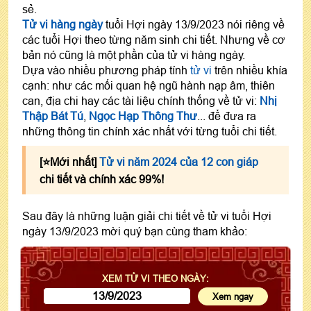
sẻ.
Tử vi hàng ngày
tuổi Hợi ngày 13/9/2023 nói riêng về
các tuổi Hợi theo từng năm sinh chi tiết. Nhưng về cơ
bản nó cũng là một phần của tử vi hàng ngày.
Dựa vào nhiều phương pháp tính
tử vi
trên nhiều khía
cạnh: như các mối quan hệ ngũ hành nạp âm, thiên
can, địa chi hay các tài liệu chính thống về tử vi:
Nhị
Thập Bát Tú
,
Ngọc Hạp Thông Thư
... để đưa ra
những thông tin chính xác nhất với từng tuổi chi tiết.
[⭐️Mới nhất]
Tử vi năm 2024 của 12 con giáp
chi tiết và chính xác 99%!
Sau đây là những luận giải chi tiết về tử vi tuổi Hợi
ngày 13/9/2023 mời quý bạn cùng tham khảo:
XEM TỬ VI THEO NGÀY: