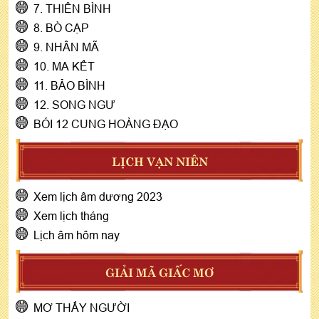
7. THIÊN BÌNH
8. BÒ CẠP
9. NHÂN MÃ
10. MA KẾT
11. BẢO BÌNH
12. SONG NGƯ
BÓI 12 CUNG HOÀNG ĐẠO
LỊCH VẠN NIÊN
Xem lịch âm dương 2023
Xem lịch tháng
Lịch âm hôm nay
GIẢI MÃ GIẤC MƠ
MƠ THẤY NGƯỜI