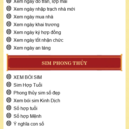
Xem ngày đổ trần, lợp mái
Xem ngày nhập trạch nhà mới
Xem ngày mua nhà
Xem ngày khai trương
Xem ngày ký hợp đồng
Xem ngày tốt nhận chức
Xem ngày an táng
SIM PHONG THỦY
XEM BÓI SIM
Sim Hợp Tuổi
Phong thủy sim số đẹp
Xem bói sim Kinh Dịch
Số hợp tuổi
Số hợp Mệnh
Ý nghĩa con số