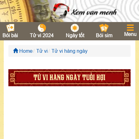
Menu
Bói bài
Tử vi 2024
Ngày tốt
Bói sim
Home
Tử vi
Tử vi hàng ngày
TỬ VI HÀNG NGÀY TUỔI HỢI