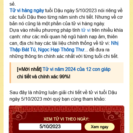
sẻ.
Tử vi hàng ngày
tuổi Dậu ngày 5/10/2023 nói riêng về
các tuổi Dậu theo từng năm sinh chi tiết. Nhưng về cơ
bản nó cũng là một phần của tử vi hàng ngày.
Dựa vào nhiều phương pháp tính
tử vi
trên nhiều khía
cạnh: như các mối quan hệ ngũ hành nạp âm, thiên
can, địa chi hay các tài liệu chính thống về tử vi:
Nhị
Thập Bát Tú
,
Ngọc Hạp Thông Thư
... để đưa ra
những thông tin chính xác nhất với từng tuổi chi tiết.
[⭐️Mới nhất]
Tử vi năm 2024 của 12 con giáp
chi tiết và chính xác 99%!
Sau đây là những luận giải chi tiết về tử vi tuổi Dậu
ngày 5/10/2023 mời quý bạn cùng tham khảo:
XEM TỬ VI THEO NGÀY: