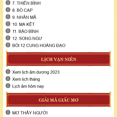
7. THIÊN BÌNH
8. BÒ CẠP
9. NHÂN MÃ
10. MA KẾT
11. BẢO BÌNH
12. SONG NGƯ
BÓI 12 CUNG HOÀNG ĐẠO
LỊCH VẠN NIÊN
Xem lịch âm dương 2023
Xem lịch tháng
Lịch âm hôm nay
GIẢI MÃ GIẤC MƠ
MƠ THẤY NGƯỜI