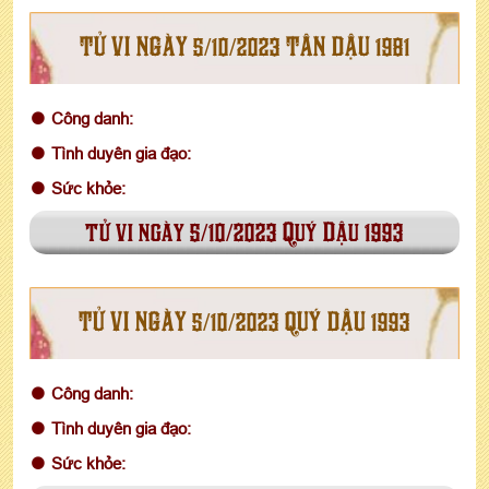
TỬ VI NGÀY 5/10/2023 TÂN DẬU 1981
Công danh:
Tình duyên gia đạo:
Sức khỏe:
tử vi ngày 5/10/2023 Quý Dậu 1993
TỬ VI NGÀY 5/10/2023 QUÝ DẬU 1993
Công danh:
Tình duyên gia đạo:
Sức khỏe: