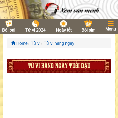
Menu
Bói bài
Tử vi 2024
Ngày tốt
Bói sim
Home
Tử vi
Tử vi hàng ngày
TỬ VI HÀNG NGÀY TUỔI DẬU