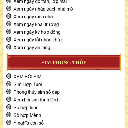
Xem ngày đổ trần, lợp mái
Xem ngày nhập trạch nhà mới
Xem ngày mua nhà
Xem ngày khai trương
Xem ngày ký hợp đồng
Xem ngày tốt nhận chức
Xem ngày an táng
SIM PHONG THỦY
XEM BÓI SIM
Sim Hợp Tuổi
Phong thủy sim số đẹp
Xem bói sim Kinh Dịch
Số hợp tuổi
Số hợp Mệnh
Ý nghĩa con số