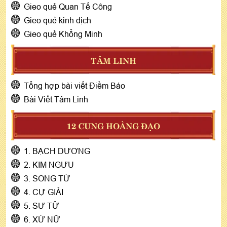
Gieo quẻ Quan Tế Công
Gieo quẻ kinh dịch
Gieo quẻ Khổng Minh
TÂM LINH
Tổng hợp bài viết Điềm Báo
Bài Viết Tâm Linh
12 CUNG HOÀNG ĐẠO
1. BẠCH DƯƠNG
2. KIM NGƯU
3. SONG TỬ
4. CỰ GIẢI
5. SƯ TỬ
6. XỬ NỮ