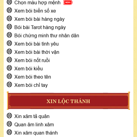
Chọn màu hợp mệnh
Xem bói biển số xe
Xem bói bài hàng ngày
Bói bài Tarot hàng ngày
Bói chứng minh thư nhân dân
Xem bói bài tình yêu
Xem bói bài thời vận
Xem bói nốt ruồi
Xem bói kiều
Xem bói theo tên
Xem bói chỉ tay
XIN LỘC THÁNH
Xin xăm tả quân
Quan âm linh xâm
Xin xăm quan thánh