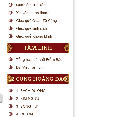
Quan âm linh xâm
Xin xăm quan thánh
Gieo quẻ Quan Tế Công
Gieo quẻ kinh dịch
Gieo quẻ Khổng Minh
TÂM LINH
Tổng hợp bài viết Điềm Báo
Bài Viết Tâm Linh
12 CUNG HOÀNG ĐẠO
1. BẠCH DƯƠNG
2. KIM NGƯU
3. SONG TỬ
4. CỰ GIẢI