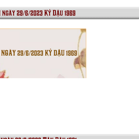
i ngày 29/6/2023 Kỷ Dậu 1969
 NGÀY 29/6/2023 KỶ DẬU 1969