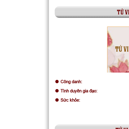
tử v
TỬ VI
Công danh:
Tình duyên gia đạo:
Sức khỏe: