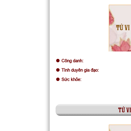
TỬ VI
Công danh:
Tình duyên gia đạo:
Sức khỏe:
tử v