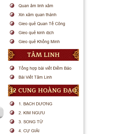
Quan âm linh xâm
Xin xăm quan thánh
Gieo quẻ Quan Tế Công
Gieo quẻ kinh dịch
Gieo quẻ Khổng Minh
TÂM LINH
Tổng hợp bài viết Điềm Báo
Bài Viết Tâm Linh
12 CUNG HOÀNG ĐẠO
1. BẠCH DƯƠNG
2. KIM NGƯU
3. SONG TỬ
4. CỰ GIẢI