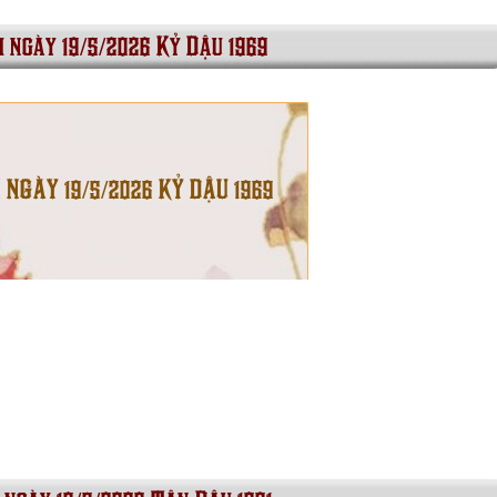
i ngày 19/5/2026 Kỷ Dậu 1969
I NGÀY 19/5/2026 KỶ DẬU 1969