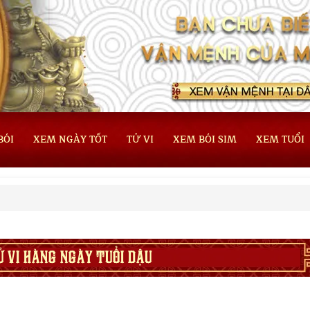
BÓI
XEM NGÀY TỐT
TỬ VI
XEM BÓI SIM
XEM TUỔI
Ử VI HÀNG NGÀY TUỔI DẬU