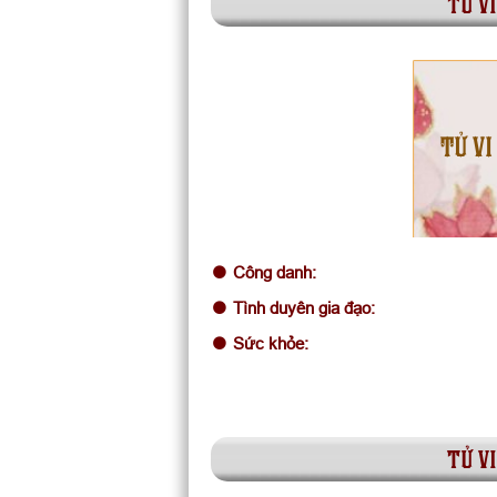
tử vi
TỬ VI
Công danh:
Tình duyên gia đạo:
Sức khỏe:
tử vi