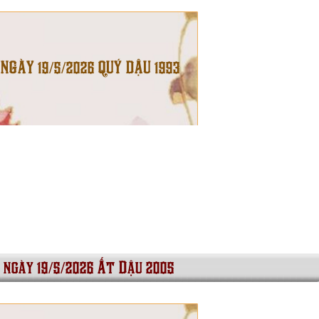
 NGÀY 19/5/2026 QUÝ DẬU 1993
i ngày 19/5/2026 Ất Dậu 2005