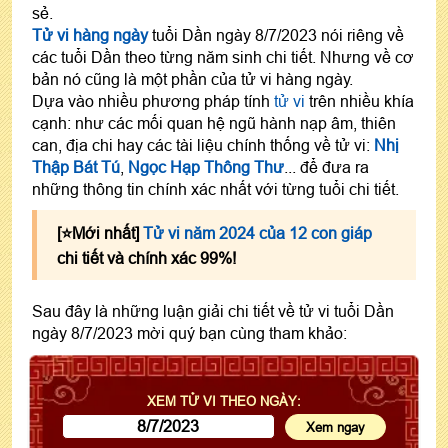
sẻ.
Tử vi hàng ngày
tuổi Dần ngày 8/7/2023 nói riêng về
các tuổi Dần theo từng năm sinh chi tiết. Nhưng về cơ
bản nó cũng là một phần của tử vi hàng ngày.
Dựa vào nhiều phương pháp tính
tử vi
trên nhiều khía
cạnh: như các mối quan hệ ngũ hành nạp âm, thiên
can, địa chi hay các tài liệu chính thống về tử vi:
Nhị
Thập Bát Tú
,
Ngọc Hạp Thông Thư
... để đưa ra
những thông tin chính xác nhất với từng tuổi chi tiết.
[⭐️Mới nhất]
Tử vi năm 2024 của 12 con giáp
chi tiết và chính xác 99%!
Sau đây là những luận giải chi tiết về tử vi tuổi Dần
ngày 8/7/2023 mời quý bạn cùng tham khảo:
XEM TỬ VI THEO NGÀY: