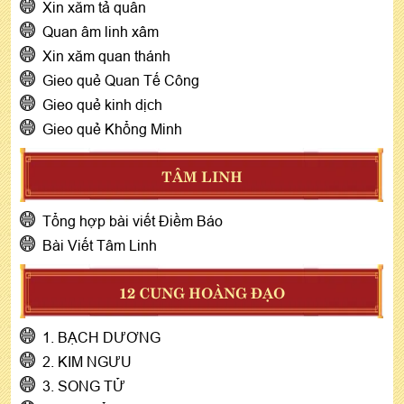
Xin xăm tả quân
Quan âm linh xâm
Xin xăm quan thánh
Gieo quẻ Quan Tế Công
Gieo quẻ kinh dịch
Gieo quẻ Khổng Minh
TÂM LINH
Tổng hợp bài viết Điềm Báo
Bài Viết Tâm Linh
12 CUNG HOÀNG ĐẠO
1. BẠCH DƯƠNG
2. KIM NGƯU
3. SONG TỬ