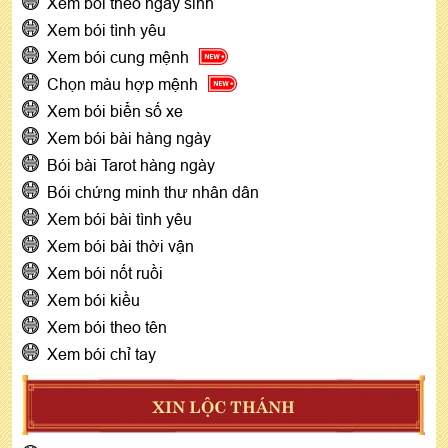
Xem bói theo ngày sinh
Xem bói tình yêu
Xem bói cung mệnh
Chọn màu hợp mệnh
Xem bói biển số xe
Xem bói bài hàng ngày
Bói bài Tarot hàng ngày
Bói chứng minh thư nhân dân
Xem bói bài tình yêu
Xem bói bài thời vận
Xem bói nốt ruồi
Xem bói kiều
Xem bói theo tên
Xem bói chỉ tay
XIN LỘC THÁNH