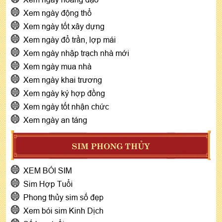
Xem ngày động thổ
Xem ngày tốt xây dựng
Xem ngày đổ trần, lợp mái
Xem ngày nhập trạch nhà mới
Xem ngày mua nhà
Xem ngày khai trương
Xem ngày ký hợp đồng
Xem ngày tốt nhận chức
Xem ngày an táng
SIM PHONG THỦY
XEM BÓI SIM
Sim Hợp Tuổi
Phong thủy sim số đẹp
Xem bói sim Kinh Dịch