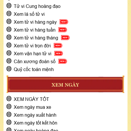
Tử vi Cung hoàng đạo
Xem lá số tử vi
Xem tử vi hàng ngày
Xem tử vi hàng tuần
Xem tử vi hàng tháng
Xem tử vi trọn đời
Xem vận hạn tử vi
Cân xương đoán số
Quỷ cốc toán mệnh
XEM NGÀY
XEM NGÀY TỐT
Xem ngày mua xe
Xem ngày xuất hành
Xem ngày tốt kết hôn
Xem ngày hoàng đạo