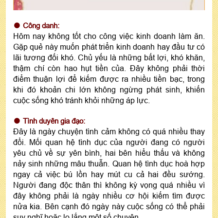
Công danh:
Hôm nay không tốt cho công việc kinh doanh làm ăn.
Gặp quẻ này muốn phát triển kinh doanh hay đầu tư có
lãi tương đối khó. Chủ yếu là những bất lợi, khó khăn,
thậm chí còn hao hụt tiền của. Đây không phải thời
điểm thuận lợi để kiếm được ra nhiều tiền bạc, trong
khi đó khoản chi lớn không ngừng phát sinh, khiến
cuộc sống khó tránh khỏi những áp lực.
Tình duyên gia đạo:
Đây là ngày chuyện tình cảm không có quá nhiều thay
đổi. Mối quan hệ tình dục của người đang có người
yêu chủ về sự yên bình, hai bên hiểu thấu và không
nảy sinh những mâu thuẫn. Quan hệ tình dục hoà hợp
ngay cả việc bú lồn hay mút cu cả hai đều sướng.
Người đang độc thân thì không kỳ vọng quá nhiều vì
đây không phải là ngày nhiều cơ hội kiếm tìm được
nửa kia. Bên cạnh đó ngày này cuộc sống có thể phải
suy nghĩ hoặc lo lắng một số chuyện.