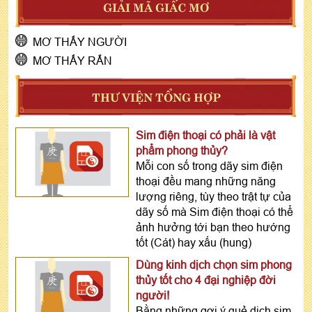
GIẢI MÃ GIẤC MƠ
MƠ THẤY NGƯỜI
MƠ THẤY RẮN
THƯ VIỆN TỔNG HỢP
Sim điện thoại có phải là vật
phẩm phong thủy?
Mỗi con số trong dãy sim điện
thoại đều mang những năng
lượng riêng, tùy theo trật tự của
dãy số mà Sim điện thoại có thể
ảnh hưởng tới bạn theo hướng
tốt (Cát) hay xấu (hung)
Dùng kinh dịch chọn sim phong
thủy tốt cho 4 đại nghiệp đời
người!
Bằng những gợi ý quẻ dịch sim