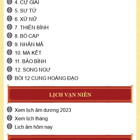
4. CỰ GIẢI
5. SƯ TỬ
6. XỬ NỮ
7. THIÊN BÌNH
8. BÒ CẠP
9. NHÂN MÃ
10. MA KẾT
11. BẢO BÌNH
12. SONG NGƯ
BÓI 12 CUNG HOÀNG ĐẠO
LỊCH VẠN NIÊN
Xem lịch âm dương 2023
Xem lịch tháng
Lịch âm hôm nay