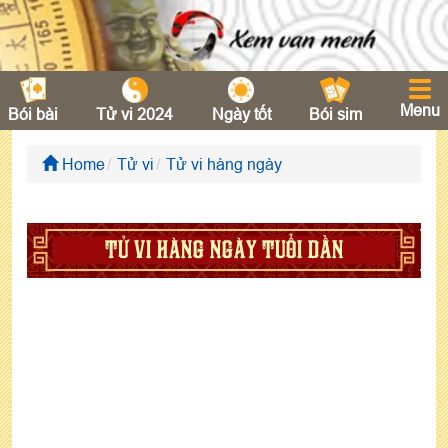
Menu
Bói bài
Tử vi 2024
Ngày tốt
Bói sim
Home
Tử vi
Tử vi hàng ngày
TỬ VI HÀNG NGÀY TUỔI DẦN