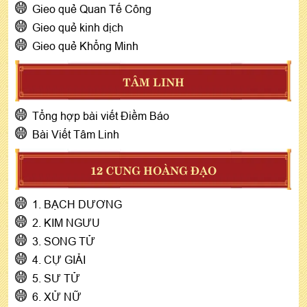
Gieo quẻ Quan Tế Công
Gieo quẻ kinh dịch
Gieo quẻ Khổng Minh
TÂM LINH
Tổng hợp bài viết Điềm Báo
Bài Viết Tâm Linh
12 CUNG HOÀNG ĐẠO
1. BẠCH DƯƠNG
2. KIM NGƯU
3. SONG TỬ
4. CỰ GIẢI
5. SƯ TỬ
6. XỬ NỮ