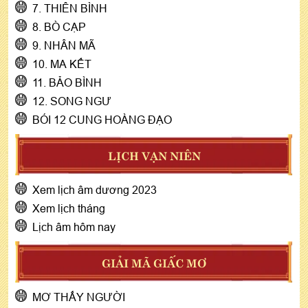
7. THIÊN BÌNH
8. BÒ CẠP
9. NHÂN MÃ
10. MA KẾT
11. BẢO BÌNH
12. SONG NGƯ
BÓI 12 CUNG HOÀNG ĐẠO
LỊCH VẠN NIÊN
Xem lịch âm dương 2023
Xem lịch tháng
Lịch âm hôm nay
GIẢI MÃ GIẤC MƠ
MƠ THẤY NGƯỜI