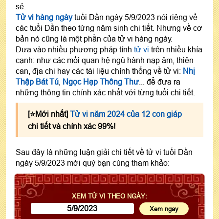
sẻ.
Tử vi hàng ngày
tuổi Dần ngày 5/9/2023 nói riêng về
các tuổi Dần theo từng năm sinh chi tiết. Nhưng về cơ
bản nó cũng là một phần của tử vi hàng ngày.
Dựa vào nhiều phương pháp tính
tử vi
trên nhiều khía
cạnh: như các mối quan hệ ngũ hành nạp âm, thiên
can, địa chi hay các tài liệu chính thống về tử vi:
Nhị
Thập Bát Tú
,
Ngọc Hạp Thông Thư
... để đưa ra
những thông tin chính xác nhất với từng tuổi chi tiết.
[⭐️Mới nhất]
Tử vi năm 2024 của 12 con giáp
chi tiết và chính xác 99%!
Sau đây là những luận giải chi tiết về tử vi tuổi Dần
ngày 5/9/2023 mời quý bạn cùng tham khảo:
XEM TỬ VI THEO NGÀY: