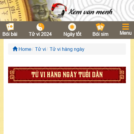
Menu
Bói bài
Tử vi 2024
Ngày tốt
Bói sim
Home
Tử vi
Tử vi hàng ngày
TỬ VI HÀNG NGÀY TUỔI DẦN