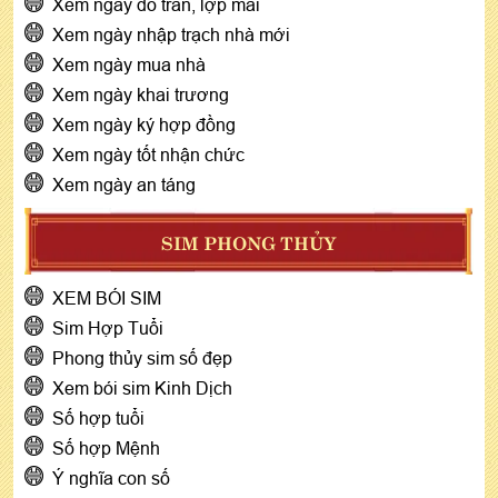
Xem ngày đổ trần, lợp mái
Xem ngày nhập trạch nhà mới
Xem ngày mua nhà
Xem ngày khai trương
Xem ngày ký hợp đồng
Xem ngày tốt nhận chức
Xem ngày an táng
SIM PHONG THỦY
XEM BÓI SIM
Sim Hợp Tuổi
Phong thủy sim số đẹp
Xem bói sim Kinh Dịch
Số hợp tuổi
Số hợp Mệnh
Ý nghĩa con số