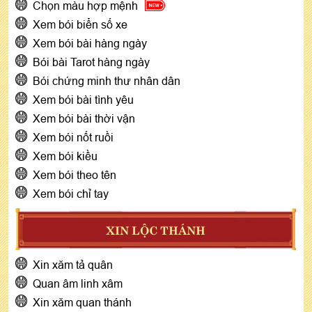
Chọn màu hợp mệnh
Xem bói biển số xe
Xem bói bài hàng ngày
Bói bài Tarot hàng ngày
Bói chứng minh thư nhân dân
Xem bói bài tình yêu
Xem bói bài thời vận
Xem bói nốt ruồi
Xem bói kiều
Xem bói theo tên
Xem bói chỉ tay
XIN LỘC THÁNH
Xin xăm tả quân
Quan âm linh xâm
Xin xăm quan thánh