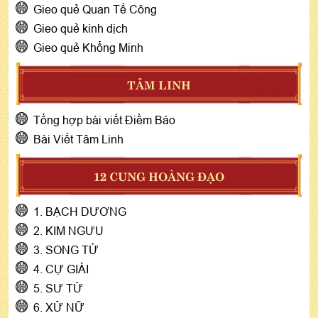
Gieo quẻ Quan Tế Công
Gieo quẻ kinh dịch
Gieo quẻ Khổng Minh
TÂM LINH
Tổng hợp bài viết Điềm Báo
Bài Viết Tâm Linh
12 CUNG HOÀNG ĐẠO
1. BẠCH DƯƠNG
2. KIM NGƯU
3. SONG TỬ
4. CỰ GIẢI
5. SƯ TỬ
6. XỬ NỮ