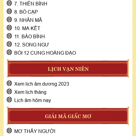
7. THIÊN BÌNH
8. BÒ CẠP
9. NHÂN MÃ
10. MA KẾT
11. BẢO BÌNH
12. SONG NGƯ
BÓI 12 CUNG HOÀNG ĐẠO
LỊCH VẠN NIÊN
Xem lịch âm dương 2023
Xem lịch tháng
Lịch âm hôm nay
GIẢI MÃ GIẤC MƠ
MƠ THẤY NGƯỜI