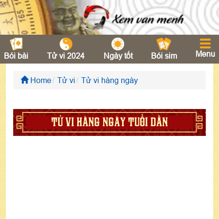
Menu
Bói bài
Tử vi 2024
Ngày tốt
Bói sim
Home
Tử vi
Tử vi hàng ngày
TỬ VI HÀNG NGÀY TUỔI DẦN