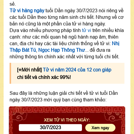
sẻ.
Tử vi hàng ngày
tuổi Dần ngày 30/7/2023 nói riêng về
các tuổi Dần theo từng năm sinh chi tiết. Nhưng về cơ
bản nó cũng là một phần của tử vi hàng ngày.
Dựa vào nhiều phương pháp tính
tử vi
trên nhiều khía
cạnh: như các mối quan hệ ngũ hành nạp âm, thiên
can, địa chi hay các tài liệu chính thống về tử vi:
Nhị
Thập Bát Tú
,
Ngọc Hạp Thông Thư
... để đưa ra
những thông tin chính xác nhất với từng tuổi chi tiết.
[⭐️Mới nhất]
Tử vi năm 2024 của 12 con giáp
chi tiết và chính xác 99%!
Sau đây là những luận giải chi tiết về tử vi tuổi Dần
ngày 30/7/2023 mời quý bạn cùng tham khảo:
XEM TỬ VI THEO NGÀY: