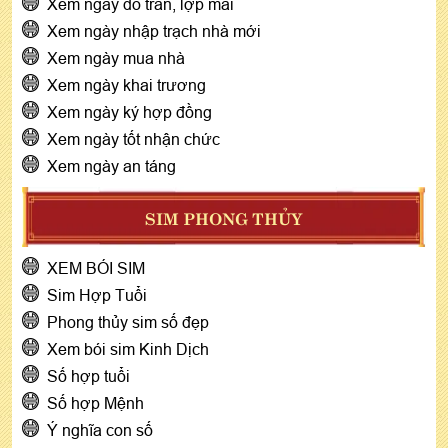
Xem ngày đổ trần, lợp mái
Xem ngày nhập trạch nhà mới
Xem ngày mua nhà
Xem ngày khai trương
Xem ngày ký hợp đồng
Xem ngày tốt nhận chức
Xem ngày an táng
SIM PHONG THỦY
XEM BÓI SIM
Sim Hợp Tuổi
Phong thủy sim số đẹp
Xem bói sim Kinh Dịch
Số hợp tuổi
Số hợp Mệnh
Ý nghĩa con số