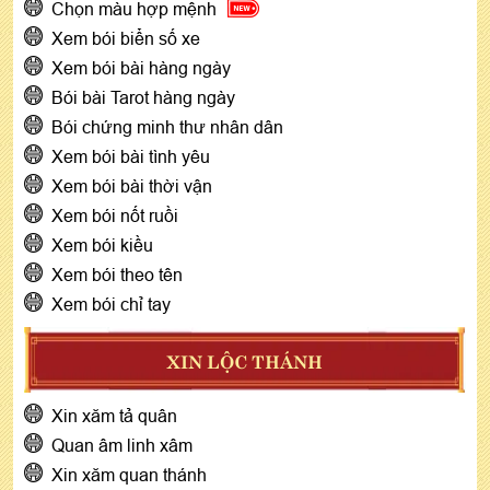
Chọn màu hợp mệnh
Xem bói biển số xe
Xem bói bài hàng ngày
Bói bài Tarot hàng ngày
Bói chứng minh thư nhân dân
Xem bói bài tình yêu
Xem bói bài thời vận
Xem bói nốt ruồi
Xem bói kiều
Xem bói theo tên
Xem bói chỉ tay
XIN LỘC THÁNH
Xin xăm tả quân
Quan âm linh xâm
Xin xăm quan thánh