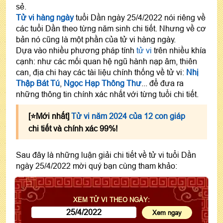
sẻ.
Tử vi hàng ngày
tuổi Dần ngày 25/4/2022 nói riêng về
các tuổi Dần theo từng năm sinh chi tiết. Nhưng về cơ
bản nó cũng là một phần của tử vi hàng ngày.
Dựa vào nhiều phương pháp tính
tử vi
trên nhiều khía
cạnh: như các mối quan hệ ngũ hành nạp âm, thiên
can, địa chi hay các tài liệu chính thống về tử vi:
Nhị
Thập Bát Tú
,
Ngọc Hạp Thông Thư
... để đưa ra
những thông tin chính xác nhất với từng tuổi chi tiết.
[⭐️Mới nhất]
Tử vi năm 2024 của 12 con giáp
chi tiết và chính xác 99%!
Sau đây là những luận giải chi tiết về tử vi tuổi Dần
ngày 25/4/2022 mời quý bạn cùng tham khảo:
XEM TỬ VI THEO NGÀY: