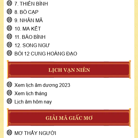
7. THIÊN BÌNH
8. BÒ CẠP
9. NHÂN MÃ
10. MA KẾT
11. BẢO BÌNH
12. SONG NGƯ
BÓI 12 CUNG HOÀNG ĐẠO
LỊCH VẠN NIÊN
Xem lịch âm dương 2023
Xem lịch tháng
Lịch âm hôm nay
GIẢI MÃ GIẤC MƠ
MƠ THẤY NGƯỜI