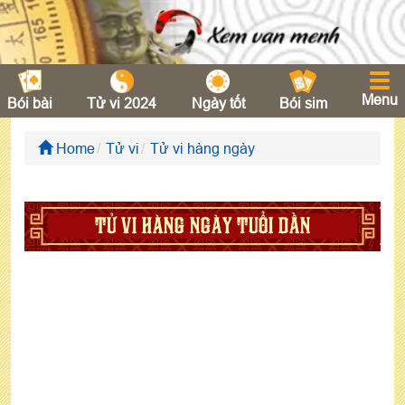
Menu
Bói bài
Tử vi 2024
Ngày tốt
Bói sim
Home
Tử vi
Tử vi hàng ngày
TỬ VI HÀNG NGÀY TUỔI DẦN