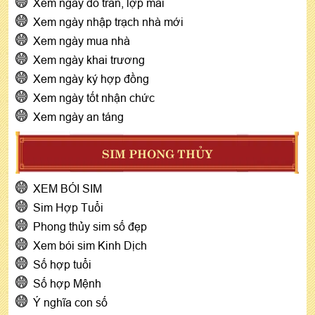
Xem ngày đổ trần, lợp mái
Xem ngày nhập trạch nhà mới
Xem ngày mua nhà
Xem ngày khai trương
Xem ngày ký hợp đồng
Xem ngày tốt nhận chức
Xem ngày an táng
SIM PHONG THỦY
XEM BÓI SIM
Sim Hợp Tuổi
Phong thủy sim số đẹp
Xem bói sim Kinh Dịch
Số hợp tuổi
Số hợp Mệnh
Ý nghĩa con số