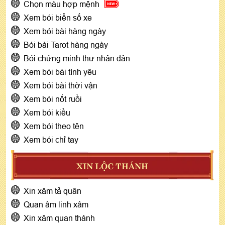
Chọn màu hợp mệnh
Xem bói biển số xe
Xem bói bài hàng ngày
Bói bài Tarot hàng ngày
Bói chứng minh thư nhân dân
Xem bói bài tình yêu
Xem bói bài thời vận
Xem bói nốt ruồi
Xem bói kiều
Xem bói theo tên
Xem bói chỉ tay
XIN LỘC THÁNH
Xin xăm tả quân
Quan âm linh xâm
Xin xăm quan thánh