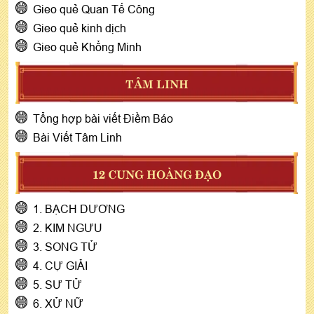
Gieo quẻ Quan Tế Công
Gieo quẻ kinh dịch
Gieo quẻ Khổng Minh
TÂM LINH
Tổng hợp bài viết Điềm Báo
Bài Viết Tâm Linh
12 CUNG HOÀNG ĐẠO
1. BẠCH DƯƠNG
2. KIM NGƯU
3. SONG TỬ
4. CỰ GIẢI
5. SƯ TỬ
6. XỬ NỮ