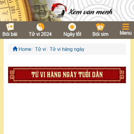
Menu
Bói bài
Tử vi 2024
Ngày tốt
Bói sim
Home
Tử vi
Tử vi hàng ngày
TỬ VI HÀNG NGÀY TUỔI DẦN