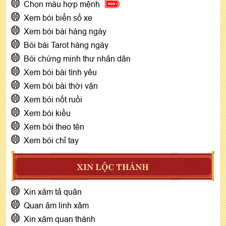
Chọn màu hợp mệnh
Xem bói biển số xe
Xem bói bài hàng ngày
Bói bài Tarot hàng ngày
Bói chứng minh thư nhân dân
Xem bói bài tình yêu
Xem bói bài thời vận
Xem bói nốt ruồi
Xem bói kiều
Xem bói theo tên
Xem bói chỉ tay
XIN LỘC THÁNH
Xin xăm tả quân
Quan âm linh xâm
Xin xăm quan thánh