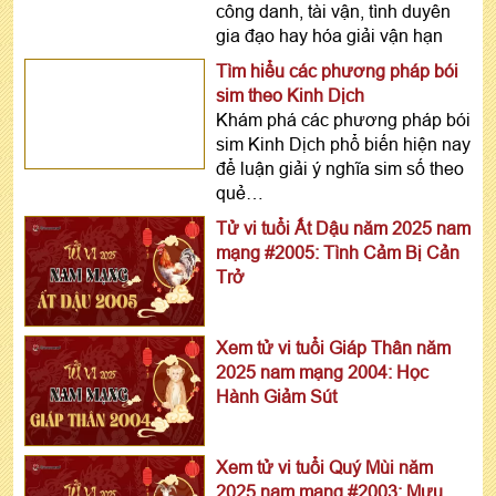
công danh, tài vận, tình duyên
gia đạo hay hóa giải vận hạn
Tìm hiểu các phương pháp bói
sim theo Kinh Dịch
Khám phá các phương pháp bói
sim Kinh Dịch phổ biến hiện nay
để luận giải ý nghĩa sim số theo
quẻ…
Tử vi tuổi Ất Dậu năm 2025 nam
mạng #2005: Tình Cảm Bị Cản
Trở
Xem tử vi tuổi Giáp Thân năm
2025 nam mạng 2004: Học
Hành Giảm Sút
Xem tử vi tuổi Quý Mùi năm
2025 nam mạng #2003: Mưu