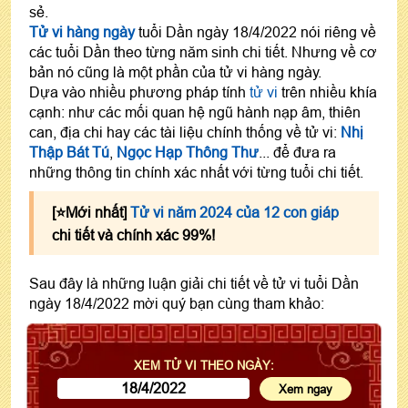
sẻ.
Tử vi hàng ngày
tuổi Dần ngày 18/4/2022 nói riêng về
các tuổi Dần theo từng năm sinh chi tiết. Nhưng về cơ
bản nó cũng là một phần của tử vi hàng ngày.
Dựa vào nhiều phương pháp tính
tử vi
trên nhiều khía
cạnh: như các mối quan hệ ngũ hành nạp âm, thiên
can, địa chi hay các tài liệu chính thống về tử vi:
Nhị
Thập Bát Tú
,
Ngọc Hạp Thông Thư
... để đưa ra
những thông tin chính xác nhất với từng tuổi chi tiết.
[⭐️Mới nhất]
Tử vi năm 2024 của 12 con giáp
chi tiết và chính xác 99%!
Sau đây là những luận giải chi tiết về tử vi tuổi Dần
ngày 18/4/2022 mời quý bạn cùng tham khảo:
XEM TỬ VI THEO NGÀY: