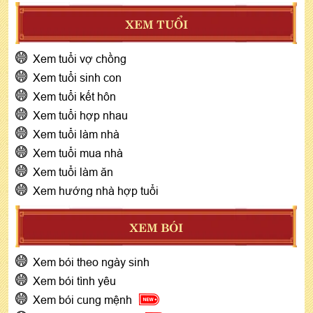
XEM TUỔI
Xem tuổi vợ chồng
Xem tuổi sinh con
Xem tuổi kết hôn
Xem tuổi hợp nhau
Xem tuổi làm nhà
Xem tuổi mua nhà
Xem tuổi làm ăn
Xem hướng nhà hợp tuổi
XEM BÓI
Xem bói theo ngày sinh
Xem bói tình yêu
Xem bói cung mệnh