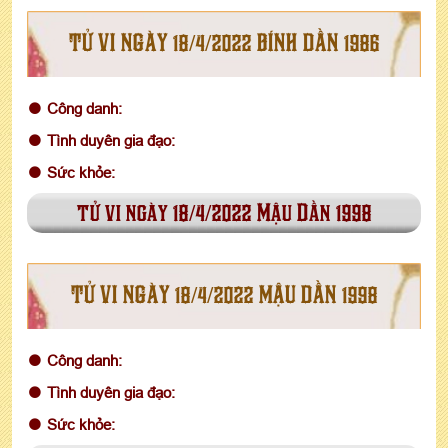
TỬ VI NGÀY 18/4/2022 BÍNH DẦN 1986
Công danh:
Tình duyên gia đạo:
Sức khỏe:
tử vi ngày 18/4/2022 Mậu Dần 1998
TỬ VI NGÀY 18/4/2022 MẬU DẦN 1998
Công danh:
Tình duyên gia đạo:
Sức khỏe: