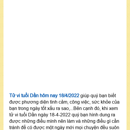
Tử vi tuổi Dần hôm nay 18/4/2022
giúp quý bạn biết
được phương diện tình cảm, công việc, sức khỏe của
bạn trong ngày tốt xấu ra sao,...Bên cạnh đó, khi xem
tử vi tuổi Dần ngày 18-4-2022 quý bạn hình dung ra
được những điều mình nên làm và những điều gì cần
tránh để có được một ngày mới mọi chuyện đều suôn