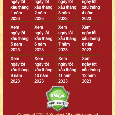
ngày tốt
ngày tốt
ngày tốt
ngày tốt
xấu tháng
xấu tháng
xấu tháng
xấu tháng
1 năm
2 năm
3 năm
4 năm
2023
2023
2023
2023
Xem
Xem
Xem
Xem
ngày tốt
ngày tốt
ngày tốt
ngày tốt
xấu tháng
xấu tháng
xấu tháng
xấu tháng
5 năm
6 năm
7 năm
8 năm
2023
2023
2023
2023
Xem
Xem
Xem
Xem
ngày tốt
ngày tốt
ngày tốt
ngày tốt
xấu tháng
xấu tháng
xấu tháng
xấu tháng
9 năm
10 năm
11 năm
12 năm
2023
2023
2023
2023
Copyright ©2017 Xemtuvi All rights reserved