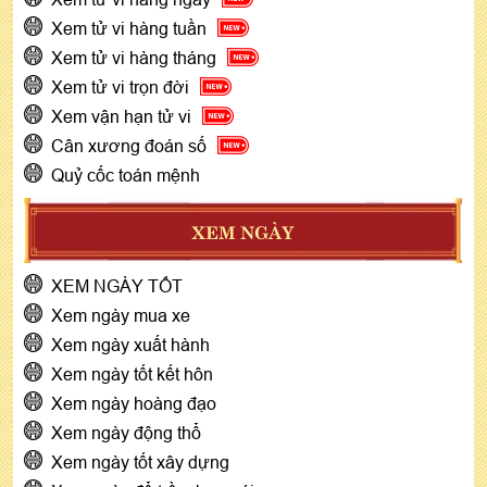
Xem tử vi hàng tuần
Xem tử vi hàng tháng
Xem tử vi trọn đời
Xem vận hạn tử vi
Cân xương đoán số
Quỷ cốc toán mệnh
XEM NGÀY
XEM NGÀY TỐT
Xem ngày mua xe
Xem ngày xuất hành
Xem ngày tốt kết hôn
Xem ngày hoàng đạo
Xem ngày động thổ
Xem ngày tốt xây dựng