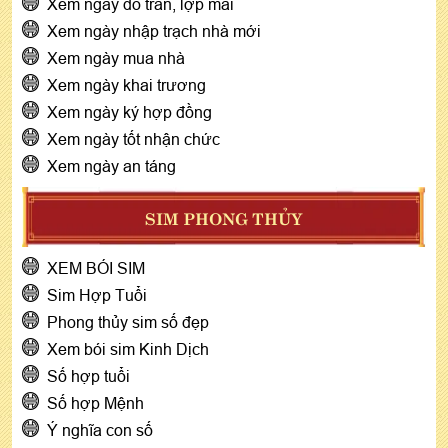
Xem ngày đổ trần, lợp mái
Xem ngày nhập trạch nhà mới
Xem ngày mua nhà
Xem ngày khai trương
Xem ngày ký hợp đồng
Xem ngày tốt nhận chức
Xem ngày an táng
SIM PHONG THỦY
XEM BÓI SIM
Sim Hợp Tuổi
Phong thủy sim số đẹp
Xem bói sim Kinh Dịch
Số hợp tuổi
Số hợp Mệnh
Ý nghĩa con số