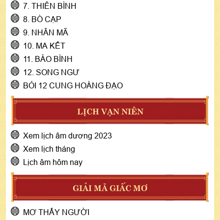
7. THIÊN BÌNH
8. BÒ CẠP
9. NHÂN MÃ
10. MA KẾT
11. BẢO BÌNH
12. SONG NGƯ
BÓI 12 CUNG HOÀNG ĐẠO
LỊCH VẠN NIÊN
Xem lịch âm dương 2023
Xem lịch tháng
Lịch âm hôm nay
GIẢI MÃ GIẤC MƠ
MƠ THẤY NGƯỜI