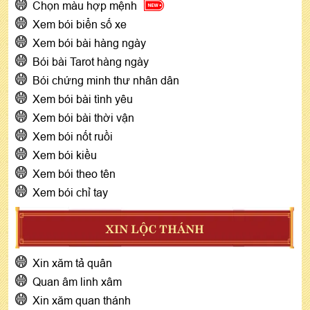
Chọn màu hợp mệnh
Xem bói biển số xe
Xem bói bài hàng ngày
Bói bài Tarot hàng ngày
Bói chứng minh thư nhân dân
Xem bói bài tình yêu
Xem bói bài thời vận
Xem bói nốt ruồi
Xem bói kiều
Xem bói theo tên
Xem bói chỉ tay
XIN LỘC THÁNH
Xin xăm tả quân
Quan âm linh xâm
Xin xăm quan thánh