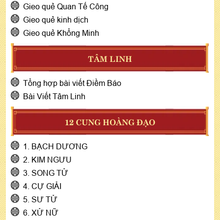
Gieo quẻ Quan Tế Công
Gieo quẻ kinh dịch
Gieo quẻ Khổng Minh
TÂM LINH
Tổng hợp bài viết Điềm Báo
Bài Viết Tâm Linh
12 CUNG HOÀNG ĐẠO
1. BẠCH DƯƠNG
2. KIM NGƯU
3. SONG TỬ
4. CỰ GIẢI
5. SƯ TỬ
6. XỬ NỮ