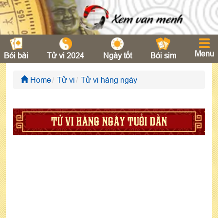
Menu
Bói bài
Tử vi 2024
Ngày tốt
Bói sim
Home
Tử vi
Tử vi hàng ngày
TỬ VI HÀNG NGÀY TUỔI DẦN