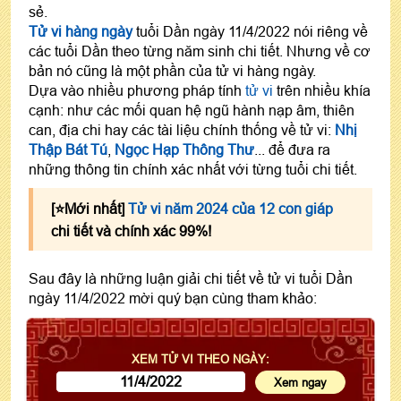
sẻ.
Tử vi hàng ngày
tuổi Dần ngày 11/4/2022 nói riêng về
các tuổi Dần theo từng năm sinh chi tiết. Nhưng về cơ
bản nó cũng là một phần của tử vi hàng ngày.
Dựa vào nhiều phương pháp tính
tử vi
trên nhiều khía
cạnh: như các mối quan hệ ngũ hành nạp âm, thiên
can, địa chi hay các tài liệu chính thống về tử vi:
Nhị
Thập Bát Tú
,
Ngọc Hạp Thông Thư
... để đưa ra
những thông tin chính xác nhất với từng tuổi chi tiết.
[⭐️Mới nhất]
Tử vi năm 2024 của 12 con giáp
chi tiết và chính xác 99%!
Sau đây là những luận giải chi tiết về tử vi tuổi Dần
ngày 11/4/2022 mời quý bạn cùng tham khảo:
XEM TỬ VI THEO NGÀY: