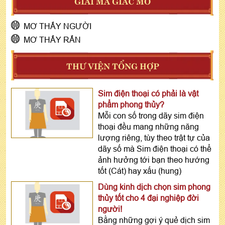
GIẢI MÃ GIẤC MƠ
MƠ THẤY NGƯỜI
MƠ THẤY RẮN
THƯ VIỆN TỔNG HỢP
Sim điện thoại có phải là vật
phẩm phong thủy?
Mỗi con số trong dãy sim điện
thoại đều mang những năng
lượng riêng, tùy theo trật tự của
dãy số mà Sim điện thoại có thể
ảnh hưởng tới bạn theo hướng
tốt (Cát) hay xấu (hung)
Dùng kinh dịch chọn sim phong
thủy tốt cho 4 đại nghiệp đời
người!
Bằng những gợi ý quẻ dịch sim