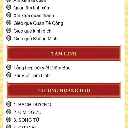
Quan âm linh xâm
Xin xăm quan thánh
Gieo quẻ Quan Tế Công
Gieo quẻ kinh dịch
Gieo quẻ Khổng Minh
TÂM LINH
Tổng hợp bài viết Điềm Báo
Bài Viết Tâm Linh
12 CUNG HOÀNG ĐẠO
1. BẠCH DƯƠNG
2. KIM NGƯU
3. SONG TỬ
4. CỰ GIẢI