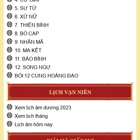
5. SƯ TỬ
6. XỬ NỮ
7. THIÊN BÌNH
8. BÒ CẠP
9. NHÂN MÃ
10. MA KẾT
11. BẢO BÌNH
12. SONG NGƯ
BÓI 12 CUNG HOÀNG ĐẠO
LỊCH VẠN NIÊN
Xem lịch âm dương 2023
Xem lịch tháng
Lịch âm hôm nay