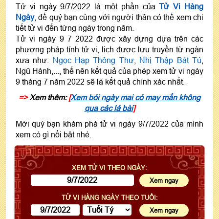
Tử vi ngày 9/7/2022 là một phần của
Tử Vi Hàng
Ngày
, để quý bạn cùng với người thân có thể xem chi
tiết tử vi đến từng ngày trong năm.
Tử vi ngày 9 7 2022 được xây dựng dựa trên các
phương pháp tính tử vi, lịch được lưu truyền từ ngàn
xưa như:
Ngọc Hạp Thông Thư
,
Nhị Thập Bát Tú
,
Ngũ Hành,..., thế nên kết quả của phép xem tử vi ngày
9 tháng 7 năm 2022 sẽ là kết quả chính xác nhất.
=>
Xem thêm:
[
Xem bói ngày mai có may mắn không
qua các lá bài
]
Mời quý bạn khám phá tử vi ngày 9/7/2022 của mình
xem có gì nổi bật nhé.
XEM TỬ VI THEO NGÀY:
TỬ VI HÀNG NGÀY THEO TUỔI: