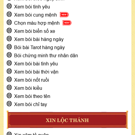
Xem bói tình yêu
Xem bói cung mệnh
Chọn màu hợp mệnh
Xem bói biển số xe
Xem bói bài hàng ngày
Bói bài Tarot hàng ngày
Bói chứng minh thư nhân dân
Xem bói bài tình yêu
Xem bói bài thời vận
Xem bói nốt ruồi
Xem bói kiều
Xem bói theo tên
Xem bói chỉ tay
XIN LỘC THÁNH
Xin xăm tả quân