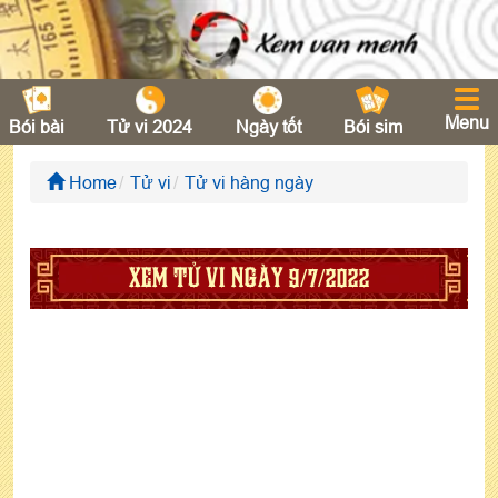
Menu
Bói bài
Tử vi 2024
Ngày tốt
Bói sim
Home
Tử vi
Tử vi hàng ngày
XEM TỬ VI NGÀY 9/7/2022