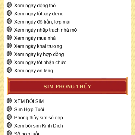
Xem ngày động thổ
Xem ngày tốt xây dựng
Xem ngày đổ trần, lợp mái
Xem ngày nhập trạch nhà mới
Xem ngày mua nhà
Xem ngày khai trương
Xem ngày ký hợp đồng
Xem ngày tốt nhận chức
Xem ngày an táng
SIM PHONG THỦY
XEM BÓI SIM
Sim Hợp Tuổi
Phong thủy sim số đẹp
Xem bói sim Kinh Dịch
Số hợp tuổi