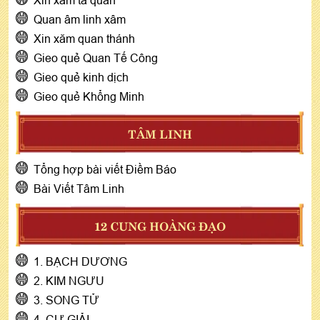
Quan âm linh xâm
Xin xăm quan thánh
Gieo quẻ Quan Tế Công
Gieo quẻ kinh dịch
Gieo quẻ Khổng Minh
TÂM LINH
Tổng hợp bài viết Điềm Báo
Bài Viết Tâm Linh
12 CUNG HOÀNG ĐẠO
1. BẠCH DƯƠNG
2. KIM NGƯU
3. SONG TỬ
4. CỰ GIẢI