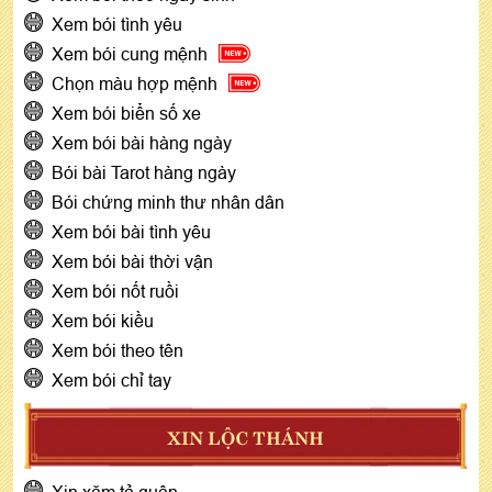
Xem bói tình yêu
Xem bói cung mệnh
Chọn màu hợp mệnh
Xem bói biển số xe
Xem bói bài hàng ngày
Bói bài Tarot hàng ngày
Bói chứng minh thư nhân dân
Xem bói bài tình yêu
Xem bói bài thời vận
Xem bói nốt ruồi
Xem bói kiều
Xem bói theo tên
Xem bói chỉ tay
XIN LỘC THÁNH
Xin xăm tả quân