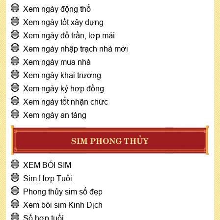
Xem ngày động thổ
Xem ngày tốt xây dựng
Xem ngày đổ trần, lợp mái
Xem ngày nhập trạch nhà mới
Xem ngày mua nhà
Xem ngày khai trương
Xem ngày ký hợp đồng
Xem ngày tốt nhận chức
Xem ngày an táng
SIM PHONG THỦY
XEM BÓI SIM
Sim Hợp Tuổi
Phong thủy sim số đẹp
Xem bói sim Kinh Dịch
Số hợp tuổi