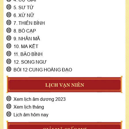
5. SƯ TỬ
6. XỬ NỮ
7. THIÊN BÌNH
8. BÒ CẠP
9. NHÂN MÃ
10. MA KẾT
11. BẢO BÌNH
12. SONG NGƯ
BÓI 12 CUNG HOÀNG ĐẠO
LỊCH VẠN NIÊN
Xem lịch âm dương 2023
Xem lịch tháng
Lịch âm hôm nay