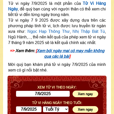
Tử vi ngày 7/9/2025 là một phần của
Tử Vi Hàng
Ngày
, để quý bạn cùng với người thân có thể xem chi
tiết tử vi đến từng ngày trong năm.
Tử vi ngày 7 9 2025 được xây dựng dựa trên các
phương pháp tính tử vi, lịch được lưu truyền từ ngàn
xưa như:
Ngọc Hạp Thông Thư
,
Nhị Thập Bát Tú
,
Ngũ Hành,..., thế nên kết quả của phép xem tử vi ngày
7 tháng 9 năm 2025 sẽ là kết quả chính xác nhất.
=>
Xem thêm:
[
Xem bói ngày mai có may mắn không
qua các lá bài
]
Mời quý bạn khám phá tử vi ngày 7/9/2025 của mình
xem có gì nổi bật nhé.
XEM TỬ VI THEO NGÀY:
TỬ VI HÀNG NGÀY THEO TUỔI: