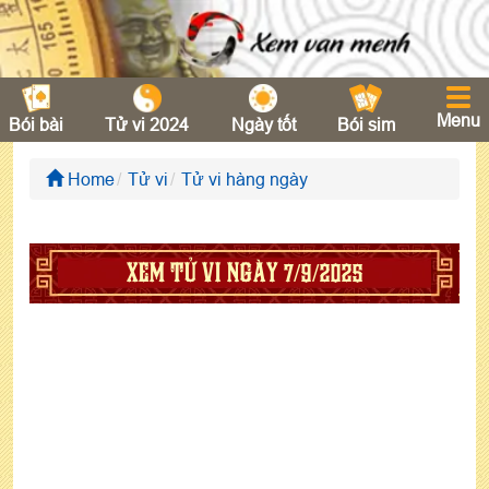
Menu
Bói bài
Tử vi 2024
Ngày tốt
Bói sim
Home
Tử vi
Tử vi hàng ngày
XEM TỬ VI NGÀY 7/9/2025