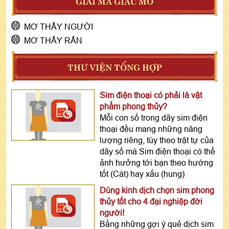
GIẢI MÃ GIẤC MƠ
MƠ THẤY NGƯỜI
MƠ THẤY RẮN
THƯ VIỆN TỔNG HỢP
Sim điện thoại có phải là vật
phẩm phong thủy?
Mỗi con số trong dãy sim điện
thoại đều mang những năng
lượng riêng, tùy theo trật tự của
dãy số mà Sim điện thoại có thể
ảnh hưởng tới bạn theo hướng
tốt (Cát) hay xấu (hung)
Dùng kinh dịch chọn sim phong
thủy tốt cho 4 đại nghiệp đời
người!
Bằng những gợi ý quẻ dịch sim