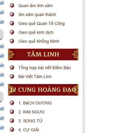
ết
Quan âm linh xâm
ết
Xin xăm quan thánh
ết
Gieo quẻ Quan Tế Công
Gieo quẻ kinh dịch
Gieo quẻ Khổng Minh
ết
TÂM LINH
ết
ết
Tổng hợp bài viết Điềm Báo
ết
Bài Viết Tâm Linh
ết
12 CUNG HOÀNG ĐẠO
1. BẠCH DƯƠNG
ết
2. KIM NGƯU
ết
3. SONG TỬ
ết
4. CỰ GIẢI