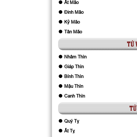
Ất Mão
Đinh Mão
Kỷ Mão
Tân Mão
tử 
Nhâm Thìn
Giáp Thìn
Bính Thìn
Mậu Thìn
Canh Thìn
tử
Quý Tỵ
Ất Tỵ