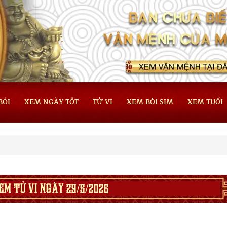
BÓI
XEM NGÀY TỐT
TỬ VI
XEM BÓI SIM
XEM TUỔI
EM TỬ VI NGÀY 29/5/2026