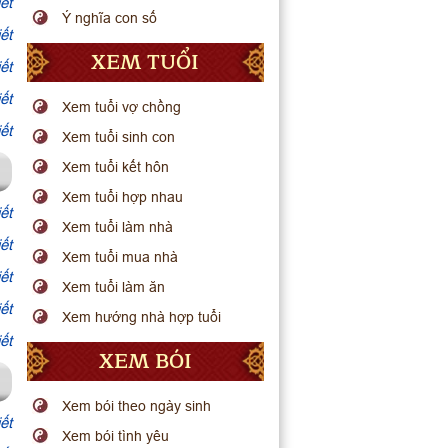
ết
Ý nghĩa con số
ết
XEM TUỔI
ết
ết
Xem tuổi vợ chồng
ết
Xem tuổi sinh con
Xem tuổi kết hôn
Xem tuổi hợp nhau
ết
Xem tuổi làm nhà
ết
Xem tuổi mua nhà
ết
Xem tuổi làm ăn
ết
Xem hướng nhà hợp tuổi
ết
XEM BÓI
Xem bói theo ngày sinh
ết
Xem bói tình yêu