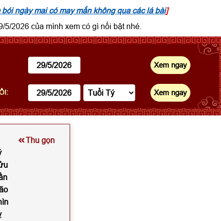
bói ngày mai có may mắn không qua các lá bài
]
/5/2026 của mình xem có gì nổi bật nhé.
ỔI:
Thu gọn
ý
Sửu
ần
Mão
hìn
ỵ