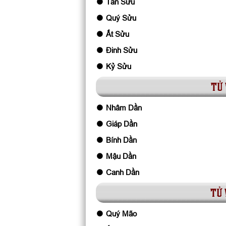
Tân Sửu
Quý Sửu
Ất Sửu
Đinh Sửu
Kỷ Sửu
tử 
Nhâm Dần
Giáp Dần
Bính Dần
Mậu Dần
Canh Dần
tử 
Quý Mão