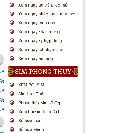
Xem ngày đổ trần, lợp mái
Xem ngày nhập trạch nhà mới
Xem ngày mua nhà
Xem ngày khai trương
Xem ngày ký hợp đồng
Xem ngày tốt nhận chức
Xem ngày an táng
SIM PHONG THỦY
ết
ết
XEM BÓI SIM
ết
Sim Hợp Tuổi
ết
Phong thủy sim số đẹp
ết
Xem bói sim Kinh Dịch
Số hợp tuổi
Số hợp Mệnh