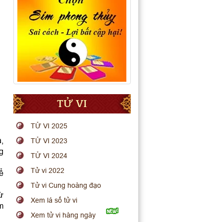
TỬ VI
TỬ VI 2025
a,
TỬ VI 2023
g
TỬ VI 2024
Tử vi 2022
ể
Tử vi Cung hoàng đạo
ừ
Xem lá số tử vi
em
Xem tử vi hàng ngày