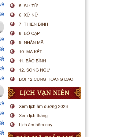
ết
5. SƯ TỬ
ết
6. XỬ NỮ
7. THIÊN BÌNH
8. BÒ CẠP
ết
9. NHÂN MÃ
ết
10. MA KẾT
ết
11. BẢO BÌNH
ết
12. SONG NGƯ
ết
BÓI 12 CUNG HOÀNG ĐẠO
LỊCH VẠN NIÊN
ết
Xem lịch âm dương 2023
ết
Xem lịch tháng
ết
Lịch âm hôm nay
ết