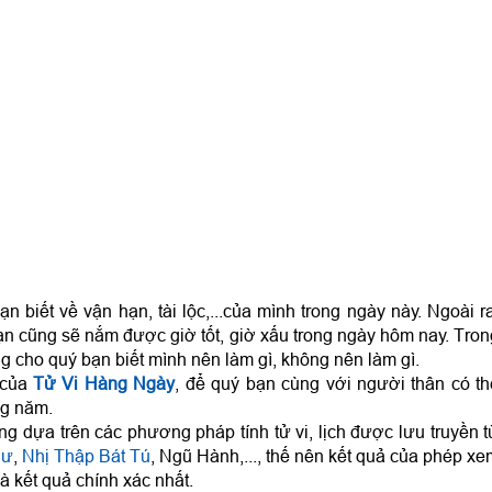
n biết về vận hạn, tài lộc,...của mình trong ngày này. Ngoài r
ạn cũng sẽ nắm được giờ tốt, giờ xấu trong ngày hôm nay. Tron
g cho quý bạn biết mình nên làm gì, không nên làm gì.
 của
Tử Vi Hàng Ngày
, để quý bạn cùng với người thân có th
ng năm.
g dựa trên các phương pháp tính tử vi, lịch được lưu truyền t
hư
,
Nhị Thập Bát Tú
, Ngũ Hành,..., thế nên kết quả của phép x
à kết quả chính xác nhất.