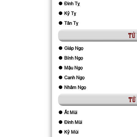
Đinh Tỵ
Kỷ Tỵ
Tân Tỵ
tử 
Giáp Ngọ
Bính Ngọ
Mậu Ngọ
Canh Ngọ
Nhâm Ngọ
tử 
Ất Mùi
Đinh Mùi
Kỷ Mùi