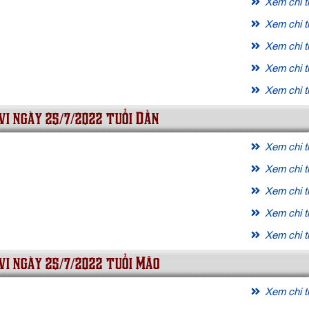
Xem chi ti
Xem chi ti
Xem chi ti
Xem chi ti
Xem chi ti
vi ngày 25/7/2022 tuổi Dần
Xem chi ti
Xem chi ti
Xem chi ti
Xem chi ti
Xem chi ti
vi ngày 25/7/2022 tuổi Mão
Xem chi ti