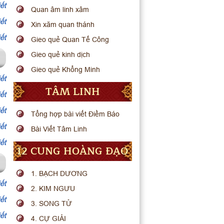
ết
Quan âm linh xâm
ết
Xin xăm quan thánh
ết
Gieo quẻ Quan Tế Công
Gieo quẻ kinh dịch
Gieo quẻ Khổng Minh
ết
TÂM LINH
ết
ết
Tổng hợp bài viết Điềm Báo
ết
Bài Viết Tâm Linh
ết
12 CUNG HOÀNG ĐẠO
1. BẠCH DƯƠNG
ết
2. KIM NGƯU
ết
3. SONG TỬ
ết
4. CỰ GIẢI