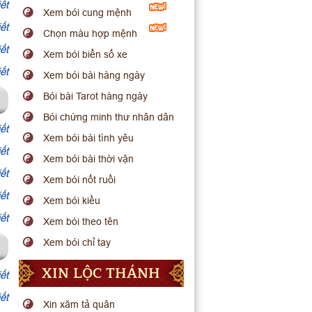
ết
Xem bói cung mệnh
ết
Chọn màu hợp mệnh
ết
Xem bói biển số xe
ết
Xem bói bài hàng ngày
Bói bài Tarot hàng ngày
Bói chứng minh thư nhân dân
ết
Xem bói bài tình yêu
ết
Xem bói bài thời vận
ết
Xem bói nốt ruồi
ết
Xem bói kiều
ết
Xem bói theo tên
Xem bói chỉ tay
XIN LỘC THÁNH
ết
ết
Xin xăm tả quân