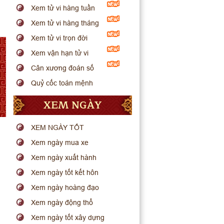
Xem tử vi hàng tuần
Xem tử vi hàng tháng
Xem tử vi trọn đời
Xem vận hạn tử vi
Cân xương đoán số
Quỷ cốc toán mệnh
XEM NGÀY
XEM NGÀY TỐT
Xem ngày mua xe
Xem ngày xuất hành
Xem ngày tốt kết hôn
Xem ngày hoàng đạo
Xem ngày động thổ
Xem ngày tốt xây dựng