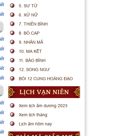
ết
5. SƯ TỬ
ết
6. XỬ NỮ
7. THIÊN BÌNH
8. BÒ CẠP
ết
9. NHÂN MÃ
ết
10. MA KẾT
ết
11. BẢO BÌNH
ết
12. SONG NGƯ
ết
BÓI 12 CUNG HOÀNG ĐẠO
LỊCH VẠN NIÊN
ết
Xem lịch âm dương 2023
ết
Xem lịch tháng
ết
Lịch âm hôm nay
ết