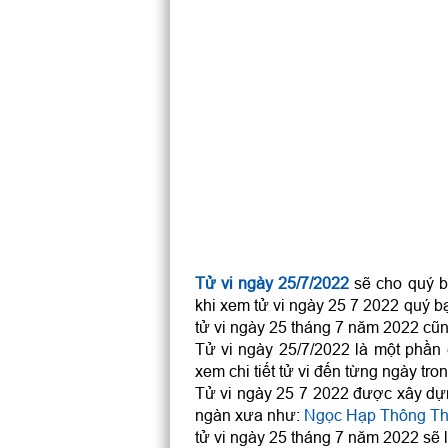
Tử vi ngày 25/7/2022
sẽ cho quý bạ
khi xem tử vi ngày 25 7 2022 quý b
tử vi ngày 25 tháng 7 năm 2022 cũn
Tử vi ngày 25/7/2022 là một phần
xem chi tiết tử vi đến từng ngày tro
Tử vi ngày 25 7 2022 được xây dựn
ngàn xưa như:
Ngọc Hạp Thông T
tử vi ngày 25 tháng 7 năm 2022 sẽ l