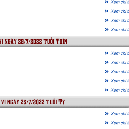
Xem chi ti
Xem chi ti
Xem chi ti
Xem chi ti
vi ngày 25/7/2022 tuổi Thìn
Xem chi ti
Xem chi ti
Xem chi ti
Xem chi ti
Xem chi ti
 vi ngày 25/7/2022 tuổi Tỵ
Xem chi ti
Xem chi ti