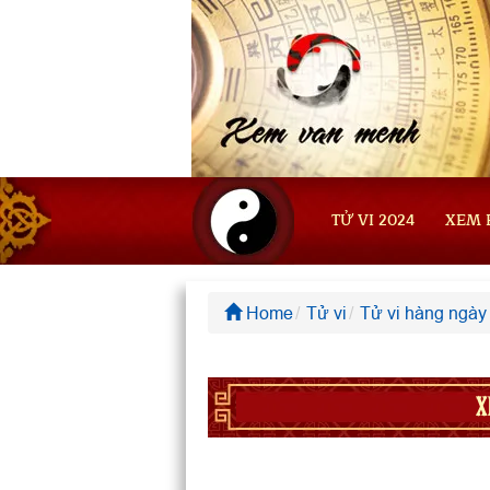
TỬ VI 2024
XEM 
Home
Tử vi
Tử vi hàng ngày
X