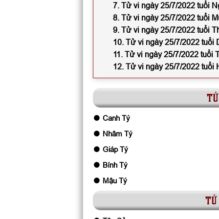
7. Tử vi ngày 25/7/2022 tuổi N
8. Tử vi ngày 25/7/2022 tuổi M
9. Tử vi ngày 25/7/2022 tuổi T
10. Tử vi ngày 25/7/2022 tuổi
11. Tử vi ngày 25/7/2022 tuổi 
12. Tử vi ngày 25/7/2022 tuổi 
tử
Canh Tý
Nhâm Tý
Giáp Tý
Bính Tý
Mậu Tý
tử 