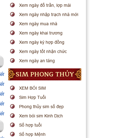
Xem ngày đổ trần, lợp mái
Xem ngày nhập trạch nhà mới
Xem ngày mua nhà
Xem ngày khai trương
Xem ngày ký hợp đồng
Xem ngày tốt nhận chức
Xem ngày an táng
SIM PHONG THỦY
ết
ết
XEM BÓI SIM
ết
Sim Hợp Tuổi
ết
Phong thủy sim số đẹp
ết
Xem bói sim Kinh Dịch
Số hợp tuổi
Số hợp Mệnh