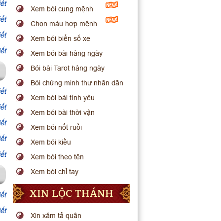
ết
Xem bói cung mệnh
ết
Chọn màu hợp mệnh
ết
Xem bói biển số xe
ết
Xem bói bài hàng ngày
Bói bài Tarot hàng ngày
Bói chứng minh thư nhân dân
ết
Xem bói bài tình yêu
ết
Xem bói bài thời vận
ết
Xem bói nốt ruồi
ết
Xem bói kiều
ết
Xem bói theo tên
Xem bói chỉ tay
XIN LỘC THÁNH
ết
ết
Xin xăm tả quân