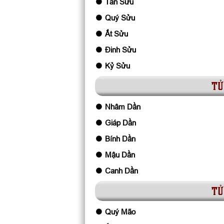
Tân Sửu
Quý Sửu
Ất Sửu
Đinh Sửu
Kỷ Sửu
tử
Nhâm Dần
Giáp Dần
Bính Dần
Mậu Dần
Canh Dần
tử
Quý Mão