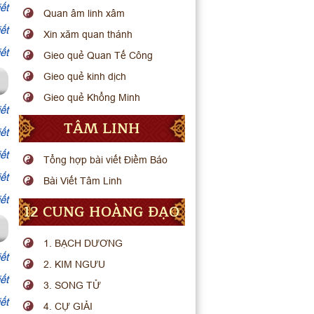
ết
Quan âm linh xâm
ết
Xin xăm quan thánh
ết
Gieo quẻ Quan Tế Công
Gieo quẻ kinh dịch
Gieo quẻ Khổng Minh
ết
TÂM LINH
ết
ết
Tổng hợp bài viết Điềm Báo
ết
Bài Viết Tâm Linh
ết
12 CUNG HOÀNG ĐẠO
1. BẠCH DƯƠNG
ết
2. KIM NGƯU
ết
3. SONG TỬ
ết
4. CỰ GIẢI