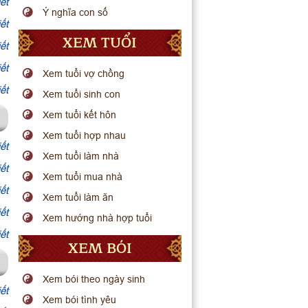
ết
Ý nghĩa con số
ết
XEM TUỔI
ết
ết
Xem tuổi vợ chồng
ết
Xem tuổi sinh con
Xem tuổi kết hôn
Xem tuổi hợp nhau
ết
Xem tuổi làm nhà
ết
Xem tuổi mua nhà
ết
Xem tuổi làm ăn
ết
Xem hướng nhà hợp tuổi
ết
XEM BÓI
Xem bói theo ngày sinh
ết
Xem bói tình yêu