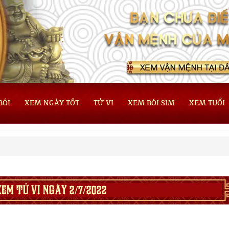
BÓI
XEM NGÀY TỐT
TỬ VI
XEM BÓI SIM
XEM TUỔI
XEM TỬ VI NGÀY 2/7/2022