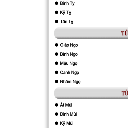
Đinh Tỵ
Kỷ Tỵ
Tân Tỵ
tử
Giáp Ngọ
Bính Ngọ
Mậu Ngọ
Canh Ngọ
Nhâm Ngọ
tử
Ất Mùi
Đinh Mùi
Kỷ Mùi