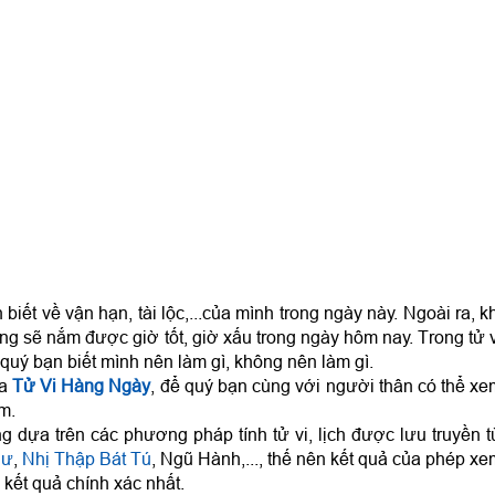
biết về vận hạn, tài lộc,...của mình trong ngày này. Ngoài ra, k
ng sẽ nắm được giờ tốt, giờ xấu trong ngày hôm nay. Trong tử v
uý bạn biết mình nên làm gì, không nên làm gì.
ủa
Tử Vi Hàng Ngày
, để quý bạn cùng với người thân có thể xe
m.
 dựa trên các phương pháp tính tử vi, lịch được lưu truyền t
hư
,
Nhị Thập Bát Tú
, Ngũ Hành,..., thế nên kết quả của phép x
 kết quả chính xác nhất.