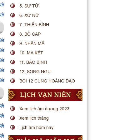
ết
5. SƯ TỬ
ết
6. XỬ NỮ
7. THIÊN BÌNH
8. BÒ CẠP
ết
9. NHÂN MÃ
ết
10. MA KẾT
ết
11. BẢO BÌNH
ết
12. SONG NGƯ
ết
BÓI 12 CUNG HOÀNG ĐẠO
LỊCH VẠN NIÊN
ết
Xem lịch âm dương 2023
ết
Xem lịch tháng
ết
Lịch âm hôm nay
ết