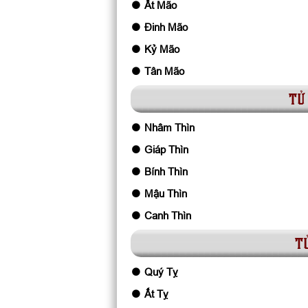
Ất Mão
Đinh Mão
Kỷ Mão
Tân Mão
tử 
Nhâm Thìn
Giáp Thìn
Bính Thìn
Mậu Thìn
Canh Thìn
tử
Quý Tỵ
Ất Tỵ