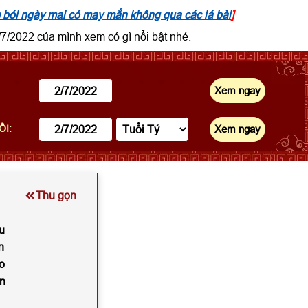
bói ngày mai có may mắn không qua các lá bài
]
7/2022 của mình xem có gì nổi bật nhé.
ỔI:
Thu gọn
u
n
o
ìn