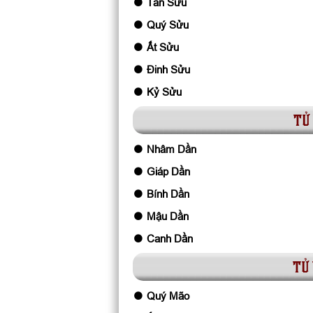
Tân Sửu
Quý Sửu
Ất Sửu
Đinh Sửu
Kỷ Sửu
tử 
Nhâm Dần
Giáp Dần
Bính Dần
Mậu Dần
Canh Dần
tử 
Quý Mão