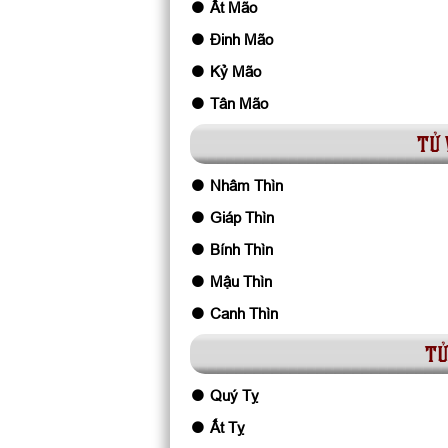
Ất Mão
Đinh Mão
Kỷ Mão
Tân Mão
tử 
Nhâm Thìn
Giáp Thìn
Bính Thìn
Mậu Thìn
Canh Thìn
tử
Quý Tỵ
Ất Tỵ