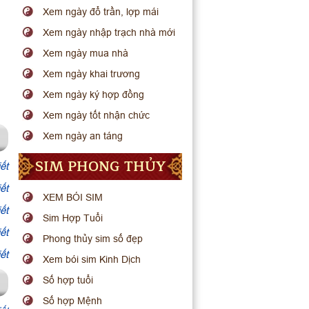
Xem ngày đổ trần, lợp mái
Xem ngày nhập trạch nhà mới
Xem ngày mua nhà
Xem ngày khai trương
Xem ngày ký hợp đồng
Xem ngày tốt nhận chức
Xem ngày an táng
SIM PHONG THỦY
ết
ết
XEM BÓI SIM
ết
Sim Hợp Tuổi
ết
Phong thủy sim số đẹp
ết
Xem bói sim Kinh Dịch
Số hợp tuổi
Số hợp Mệnh