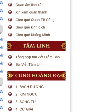
ết
Quan âm linh xâm
ết
Xin xăm quan thánh
ết
Gieo quẻ Quan Tế Công
Gieo quẻ kinh dịch
Gieo quẻ Khổng Minh
ết
TÂM LINH
ết
ết
Tổng hợp bài viết Điềm Báo
ết
Bài Viết Tâm Linh
ết
12 CUNG HOÀNG ĐẠO
1. BẠCH DƯƠNG
ết
2. KIM NGƯU
ết
3. SONG TỬ
ết
4. CỰ GIẢI