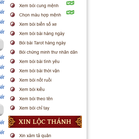
ết
Xem bói cung mệnh
ết
Chọn màu hợp mệnh
ết
Xem bói biển số xe
ết
Xem bói bài hàng ngày
Bói bài Tarot hàng ngày
Bói chứng minh thư nhân dân
ết
Xem bói bài tình yêu
ết
Xem bói bài thời vận
ết
Xem bói nốt ruồi
ết
Xem bói kiều
ết
Xem bói theo tên
Xem bói chỉ tay
XIN LỘC THÁNH
ết
ết
Xin xăm tả quân