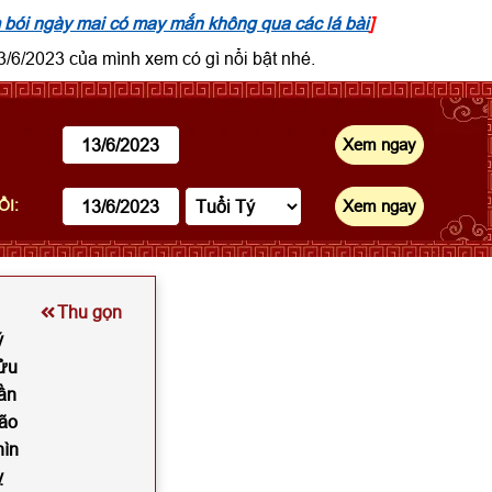
bói ngày mai có may mắn không qua các lá bài
]
/6/2023 của mình xem có gì nổi bật nhé.
ỔI:
Thu gọn
ý
Sửu
ần
Mão
hìn
ỵ