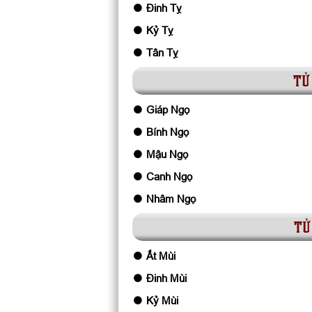
Đinh Tỵ
Kỷ Tỵ
Tân Tỵ
tử 
Giáp Ngọ
Bính Ngọ
Mậu Ngọ
Canh Ngọ
Nhâm Ngọ
tử
Ất Mùi
Đinh Mùi
Kỷ Mùi