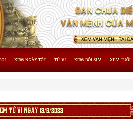
BÓI
XEM NGÀY TỐT
TỬ VI
XEM BÓI SIM
XEM TUỔI
EM TỬ VI NGÀY 13/6/2023