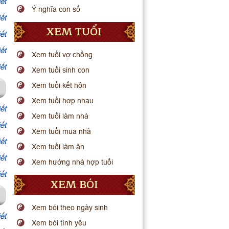
ết
Ý nghĩa con số
ết
XEM TUỔI
ết
ết
Xem tuổi vợ chồng
ết
Xem tuổi sinh con
Xem tuổi kết hôn
Xem tuổi hợp nhau
ết
Xem tuổi làm nhà
ết
Xem tuổi mua nhà
ết
Xem tuổi làm ăn
ết
Xem hướng nhà hợp tuổi
ết
XEM BÓI
Xem bói theo ngày sinh
ết
Xem bói tình yêu