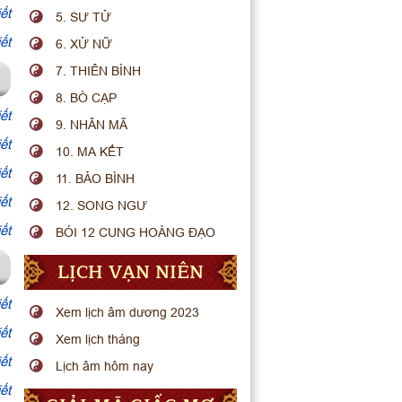
ết
5. SƯ TỬ
ết
6. XỬ NỮ
7. THIÊN BÌNH
8. BÒ CẠP
ết
9. NHÂN MÃ
ết
10. MA KẾT
ết
11. BẢO BÌNH
ết
12. SONG NGƯ
ết
BÓI 12 CUNG HOÀNG ĐẠO
LỊCH VẠN NIÊN
ết
Xem lịch âm dương 2023
ết
Xem lịch tháng
ết
Lịch âm hôm nay
ết