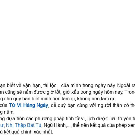
n biết về vận hạn, tài lộc,...của mình trong ngày này. Ngoài r
ạn cũng sẽ nắm được giờ tốt, giờ xấu trong ngày hôm nay. Tron
g cho quý bạn biết mình nên làm gì, không nên làm gì.
 của
Tử Vi Hàng Ngày
, để quý bạn cùng với người thân có th
ng năm.
g dựa trên các phương pháp tính tử vi, lịch được lưu truyền t
hư
,
Nhị Thập Bát Tú
, Ngũ Hành,..., thế nên kết quả của phép x
à kết quả chính xác nhất.