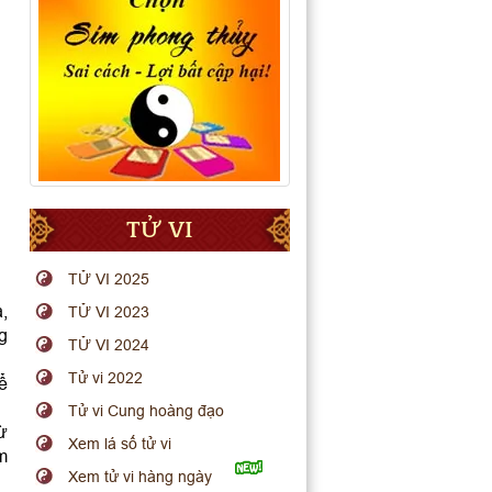
TỬ VI
TỬ VI 2025
a,
TỬ VI 2023
g
TỬ VI 2024
Tử vi 2022
ể
Tử vi Cung hoàng đạo
ừ
Xem lá số tử vi
em
Xem tử vi hàng ngày